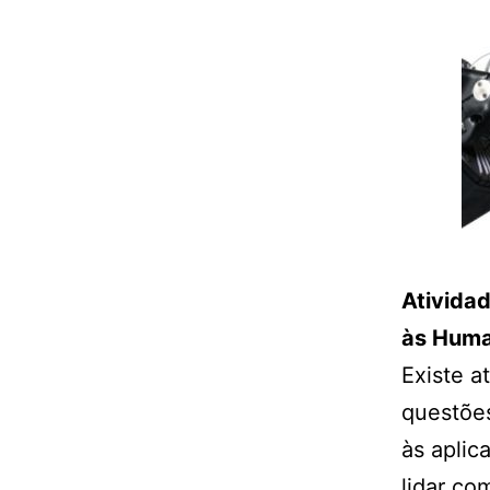
Atividad
às Huma
Existe a
questões
às aplic
lidar co