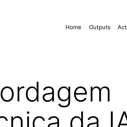
Home
Outputs
Act
ordagem
cnica da I