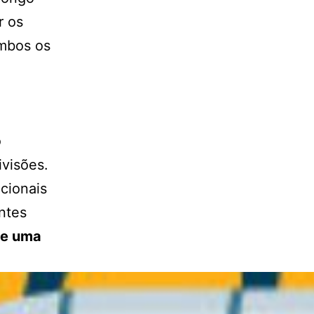
r os
ambos os
o
visões.
acionais
ntes
de uma