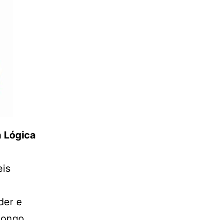
a Lógica
eis
der e
 longo