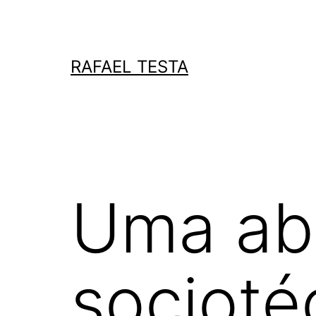
Skip
to
content
RAFAEL TESTA
Uma ab
socioté