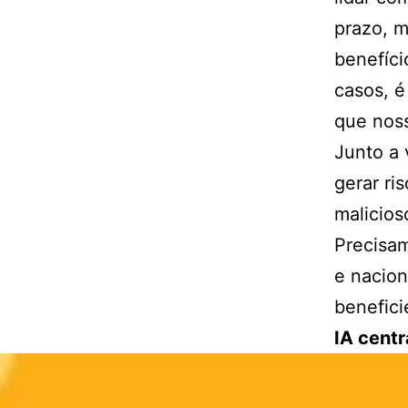
prazo, m
benefíci
casos, é
que noss
Junto a 
gerar ri
malicios
Precisam
e nacion
benefic
IA cent